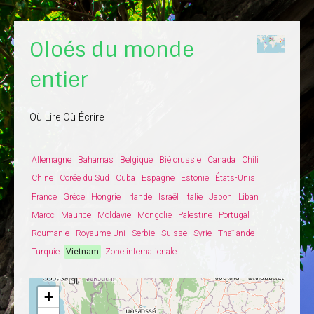
Oloés du monde
entier
Où Lire Où Écrire
Allemagne
Bahamas
Belgique
Biélorussie
Canada
Chili
Chine
Corée du Sud
Cuba
Espagne
Estonie
États-Unis
France
Grèce
Hongrie
Irlande
Israël
Italie
Japon
Liban
Maroc
Maurice
Moldavie
Mongolie
Palestine
Portugal
Roumanie
Royaume Uni
Serbie
Suisse
Syrie
Thaïlande
Turquie
Vietnam
Zone internationale
+