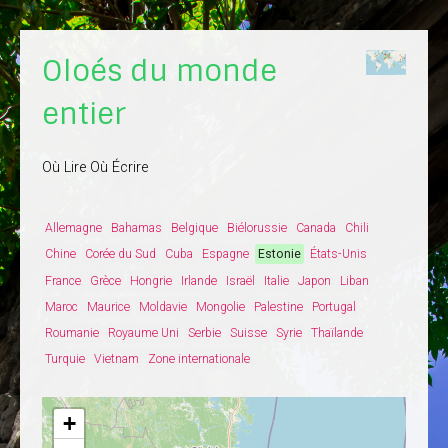
Oloés du monde
entier
Où Lire Où Écrire
Allemagne
Bahamas
Belgique
Biélorussie
Canada
Chili
Chine
Corée du Sud
Cuba
Espagne
Estonie
États-Unis
France
Grèce
Hongrie
Irlande
Israël
Italie
Japon
Liban
Maroc
Maurice
Moldavie
Mongolie
Palestine
Portugal
Roumanie
Royaume Uni
Serbie
Suisse
Syrie
Thaïlande
Turquie
Vietnam
Zone internationale
+