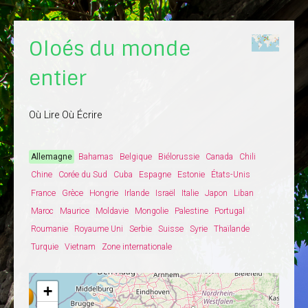
Oloés du monde
entier
Où Lire Où Écrire
Allemagne
Bahamas
Belgique
Biélorussie
Canada
Chili
Chine
Corée du Sud
Cuba
Espagne
Estonie
États-Unis
France
Grèce
Hongrie
Irlande
Israël
Italie
Japon
Liban
Maroc
Maurice
Moldavie
Mongolie
Palestine
Portugal
Roumanie
Royaume Uni
Serbie
Suisse
Syrie
Thaïlande
Turquie
Vietnam
Zone internationale
+