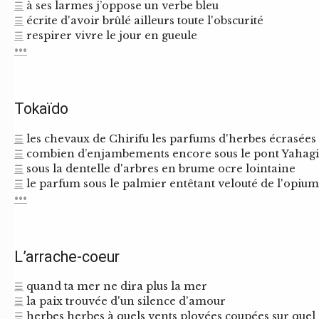
☰
à ses larmes j’oppose un verbe bleu
☰
écrite d'avoir brûlé ailleurs toute l'obscurité
☰
respirer vivre le jour en gueule
•••
Tokaïdo
☰
les chevaux de Chirifu les parfums d'herbes écrasées
☰
combien d’enjambements encore sous le pont Yahagi
☰
sous la dentelle d'arbres en brume ocre lointaine
☰
le parfum sous le palmier entêtant velouté de l'opium
•••
L’arrache-coeur
☰
quand ta mer ne dira plus la mer
☰
la paix trouvée d'un silence d'amour
☰
herbes herbes à quels vents ployées coupées sur quel 