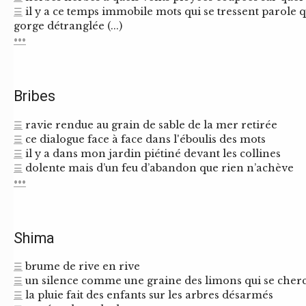
☰
il y a ce temps immobile mots qui se tressent parole qu
gorge détranglée (...)
•••
Bribes
☰
ravie rendue au grain de sable de la mer retirée
☰
ce dialogue face à face dans l'éboulis des mots
☰
il y a dans mon jardin piétiné devant les collines
☰
dolente mais d’un feu d’abandon que rien n’achève
•••
Shima
☰
brume de rive en rive
☰
un silence comme une graine des limons qui se cher
☰
la pluie fait des enfants sur les arbres désarmés