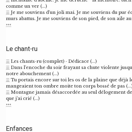
☰
mentalité d’abeille. je me déruche * la mémoire. bien
comme un ver (...)
☰
Je me souviens d’un joli mai. Je me souviens du pur é
murs abattus. Je me souviens de son pied, de son aile au Bu
•••
Le chant-ru
☰
Les chants-ru (complet) - Dédicace (...)
☰
Dans l’encoche du soir frayant sa chute violente jusqu’
notre abouchement (...)
☰
Tu portais encore sur toi les os de la plaine que déjà l
mangeaient ton ombre moite ton corps bossé de pas (...
☰
Montagne jamais désaccordée au seul délogement de 
que j’ai crié (...)
•••
Enfances