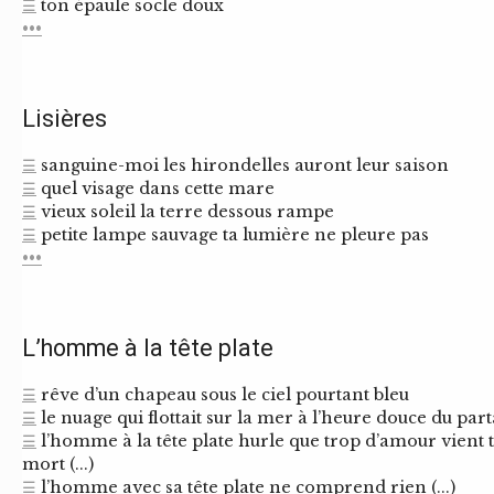
☰
ton épaule socle doux
•••
Lisières
☰
sanguine-moi les hirondelles auront leur saison
☰
quel visage dans cette mare
☰
vieux soleil la terre dessous rampe
☰
petite lampe sauvage ta lumière ne pleure pas
•••
L’homme à la tête plate
☰
rêve d’un chapeau sous le ciel pourtant bleu
☰
le nuage qui flottait sur la mer à l’heure douce du parta
☰
l’homme à la tête plate hurle que trop d’amour vient 
mort (...)
☰
l’homme avec sa tête plate ne comprend rien (...)