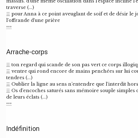
massifs. d’une même oscillation dans l’espace incliné l
traverse (...)
☰
pour Anna à ce point aveuglant de soif et de désir le
l’offrande d’une prière
•••
Arrache-corps
☰
ton regard qui scande de son pas vert ce corps illogi
☰
ventre qui rond encore de mains penchées sur lui cou
tendres (...)
☰
Oublier la ligne au sens n’entendre que l’interdit hors 
☰
Os d’encoches saturés sans mémoire souple simples 
de leurs éclats (...)
•••
Indéfinition