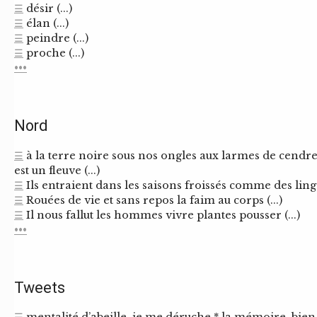
☰
désir (...)
☰
élan (...)
☰
peindre (...)
☰
proche (...)
•••
Nord
☰
à la terre noire sous nos ongles aux larmes de cendr
est un fleuve (...)
☰
Ils entraient dans les saisons froissés comme des linge
☰
Rouées de vie et sans repos la faim au corps (...)
☰
Il nous fallut les hommes vivre plantes pousser (...)
•••
Tweets