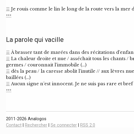
☰
Je rouis comme le lin le long de la route vers la mer du
•••
La parole qui vacille
☰
À brasser tant de marées dans des récitations d’enfan
☰
La chaleur droite et nue / asséchait tous les chants / b
germes / couronnait l’immobile (…)
☰
dès la peau / la caresse abolit l’inutile // aux lèvres n
baillées (…)
☰
Aucun signe n’est innocent. Je ne suis pas rare et bref 
•••
2011-2026 Analogos
Contact
|
Rechercher
|
Se connecter
|
RSS 2.0