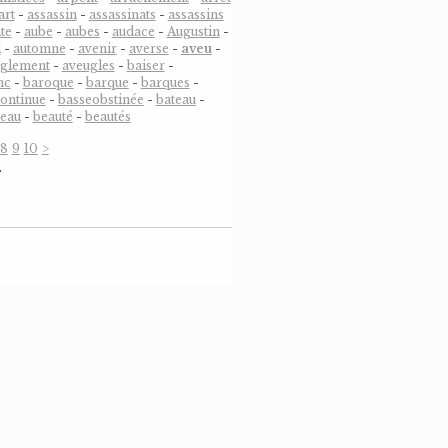
art
-
assassin
-
assassinats
-
assassins
te
-
aube
-
aubes
-
audace
-
Augustin
-
l
-
automne
-
avenir
-
averse
-
aveu
-
uglement
-
aveugles
-
baiser
-
nc
-
baroque
-
barque
-
barques
-
ontinue
-
basseobstinée
-
bateau
-
eau
-
beauté
-
beautés
8
9
10
>
…