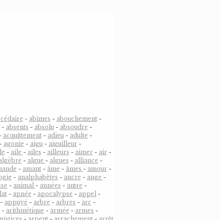
cédaire
-
abîmes
-
abouchement
-
-
absents
-
absolu
-
absoudre
-
-
acquittement
-
adieu
-
adulte
-
-
agonie
-
aigu
-
aiguilleur
-
le
-
aile
-
ailes
-
ailleurs
-
aimer
-
air
-
algèbre
-
algue
-
algues
-
alliance
-
mande
-
amant
-
âme
-
âmes
-
amour
-
ogie
-
analphabètes
-
ancre
-
ange
-
sse
-
animal
-
années
-
antre
-
lat
-
apnée
-
apocalypse
-
appel
-
-
appuyé
-
arbre
-
arbres
-
arc
-
-
arithmétique
-
armée
-
armes
-
mistices
-
arpent
-
arrachement
-
arrêt