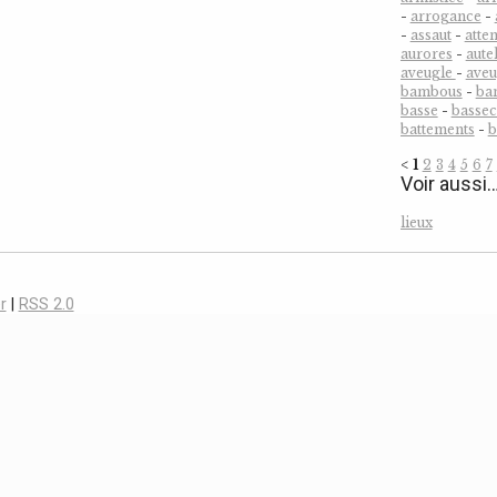
-
arrogance
-
-
assaut
-
atten
aurores
-
aute
aveugle
-
ave
bambous
-
ba
basse
-
bassec
battements
-
b
<
1
2
3
4
5
6
7
Voir aussi
lieux
r
|
RSS 2.0