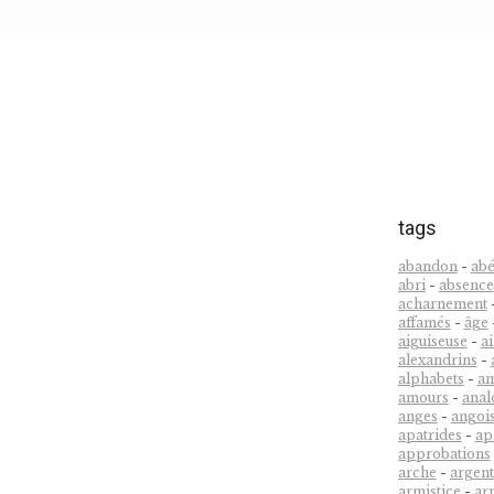
tags
abandon
-
abé
abri
-
absence
acharnement
affamés
-
âge
aiguiseuse
-
ai
alexandrins
-
alphabets
-
a
amours
-
anal
anges
-
angoi
apatrides
-
ap
approbations
arche
-
argent
armistice
-
ar