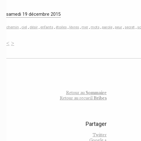
samedi 19 décembre 2015
chemin
,
ciel
,
désir
,
enfants
,
étoiles
,
lèvres
,
mer
,
mots
,
parole
,
peur
,
secret
,
so
<
>
Retour au
Sommaire
Retour au recueil
Bribes
Partager
Twitter
Google +