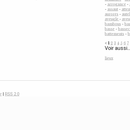
-
arrogance
-
-
assaut
-
atten
aurores
-
aute
aveugle
-
ave
bambous
-
ba
basse
-
bassec
battements
-
b
<
1
2
3
4
5
6
7
Voir aussi
lieux
r
|
RSS 2.0