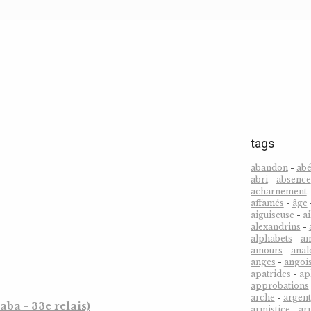
tags
abandon
-
abé
abri
-
absence
acharnement
affamés
-
âge
aiguiseuse
-
ai
alexandrins
-
alphabets
-
a
amours
-
anal
anges
-
angoi
apatrides
-
ap
approbations
arche
-
argent
ba - 33e relais)
armistice
-
ar