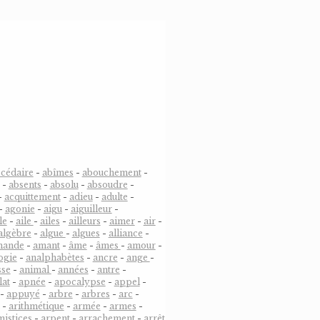
cédaire
-
abîmes
-
abouchement
-
-
absents
-
absolu
-
absoudre
-
-
acquittement
-
adieu
-
adulte
-
-
agonie
-
aigu
-
aiguilleur
-
le
-
aile
-
ailes
-
ailleurs
-
aimer
-
air
-
algèbre
-
algue
-
algues
-
alliance
-
mande
-
amant
-
âme
-
âmes
-
amour
-
ogie
-
analphabètes
-
ancre
-
ange
-
sse
-
animal
-
années
-
antre
-
lat
-
apnée
-
apocalypse
-
appel
-
-
appuyé
-
arbre
-
arbres
-
arc
-
-
arithmétique
-
armée
-
armes
-
mistices
-
arpent
-
arrachement
-
arrêt