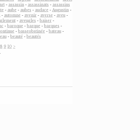
art
-
assassin
-
assassinats
-
assassins
te
-
aube
-
aubes
-
audace
-
Augustin
-
l
-
automne
-
avenir
-
averse
-
aveu
-
uglement
-
aveugles
-
baiser
-
nc
-
baroque
-
barque
-
barques
-
ontinue
-
basseobstinée
-
bateau
-
eau
-
beauté
-
beautés
8
9
10
>
…