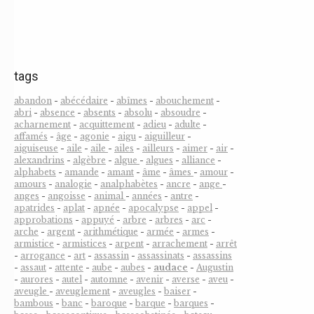
tags
abandon
-
abécédaire
-
abîmes
-
abouchement
-
abri
-
absence
-
absents
-
absolu
-
absoudre
-
acharnement
-
acquittement
-
adieu
-
adulte
-
affamés
-
âge
-
agonie
-
aigu
-
aiguilleur
-
aiguiseuse
-
aile
-
aile
-
ailes
-
ailleurs
-
aimer
-
air
-
alexandrins
-
algèbre
-
algue
-
algues
-
alliance
-
alphabets
-
amande
-
amant
-
âme
-
âmes
-
amour
-
amours
-
analogie
-
analphabètes
-
ancre
-
ange
-
anges
-
angoisse
-
animal
-
années
-
antre
-
apatrides
-
aplat
-
apnée
-
apocalypse
-
appel
-
approbations
-
appuyé
-
arbre
-
arbres
-
arc
-
arche
-
argent
-
arithmétique
-
armée
-
armes
-
armistice
-
armistices
-
arpent
-
arrachement
-
arrêt
-
arrogance
-
art
-
assassin
-
assassinats
-
assassins
-
assaut
-
attente
-
aube
-
aubes
-
audace
-
Augustin
-
aurores
-
autel
-
automne
-
avenir
-
averse
-
aveu
-
aveugle
-
aveuglement
-
aveugles
-
baiser
-
bambous
-
banc
-
baroque
-
barque
-
barques
-