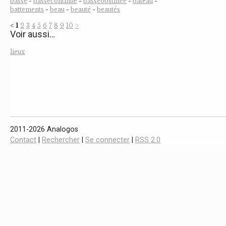
basse
-
bassecontinue
-
basseobstinée
-
bateau
-
battements
-
beau
-
beauté
-
beautés
<
1
2
3
4
5
6
7
8
9
10
>
Voir aussi…
lieux
2011-2026 Analogos
Contact
|
Rechercher
|
Se connecter
|
RSS 2.0