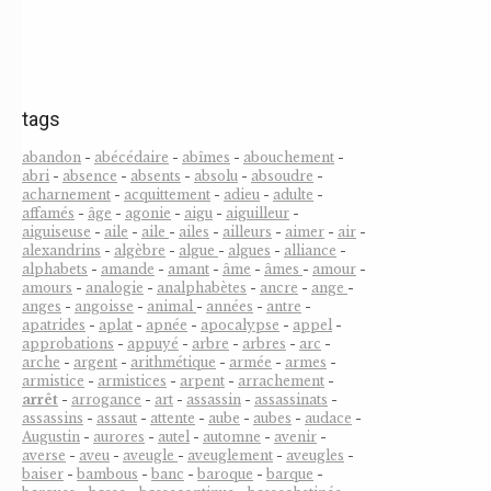
tags
abandon
-
abécédaire
-
abîmes
-
abouchement
-
abri
-
absence
-
absents
-
absolu
-
absoudre
-
acharnement
-
acquittement
-
adieu
-
adulte
-
affamés
-
âge
-
agonie
-
aigu
-
aiguilleur
-
aiguiseuse
-
aile
-
aile
-
ailes
-
ailleurs
-
aimer
-
air
-
alexandrins
-
algèbre
-
algue
-
algues
-
alliance
-
alphabets
-
amande
-
amant
-
âme
-
âmes
-
amour
-
amours
-
analogie
-
analphabètes
-
ancre
-
ange
-
anges
-
angoisse
-
animal
-
années
-
antre
-
apatrides
-
aplat
-
apnée
-
apocalypse
-
appel
-
approbations
-
appuyé
-
arbre
-
arbres
-
arc
-
arche
-
argent
-
arithmétique
-
armée
-
armes
-
armistice
-
armistices
-
arpent
-
arrachement
-
arrêt
-
arrogance
-
art
-
assassin
-
assassinats
-
assassins
-
assaut
-
attente
-
aube
-
aubes
-
audace
-
Augustin
-
aurores
-
autel
-
automne
-
avenir
-
averse
-
aveu
-
aveugle
-
aveuglement
-
aveugles
-
baiser
-
bambous
-
banc
-
baroque
-
barque
-