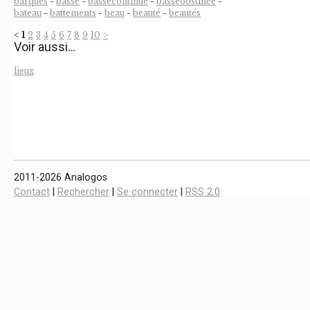
barques
-
basse
-
bassecontinue
-
basseobstinée
-
bateau
-
battements
-
beau
-
beauté
-
beautés
<
1
2
3
4
5
6
7
8
9
10
>
Voir aussi…
lieux
2011-2026 Analogos
Contact
|
Rechercher
|
Se connecter
|
RSS 2.0