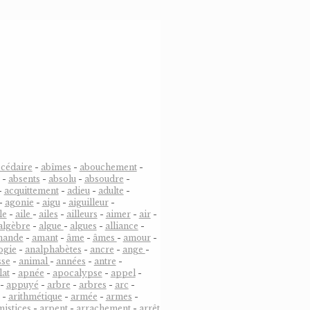
cédaire
-
abîmes
-
abouchement
-
-
absents
-
absolu
-
absoudre
-
-
acquittement
-
adieu
-
adulte
-
-
agonie
-
aigu
-
aiguilleur
-
le
-
aile
-
ailes
-
ailleurs
-
aimer
-
air
-
algèbre
-
algue
-
algues
-
alliance
-
mande
-
amant
-
âme
-
âmes
-
amour
-
ogie
-
analphabètes
-
ancre
-
ange
-
sse
-
animal
-
années
-
antre
-
lat
-
apnée
-
apocalypse
-
appel
-
-
appuyé
-
arbre
-
arbres
-
arc
-
-
arithmétique
-
armée
-
armes
-
mistices
-
arpent
-
arrachement
-
arrêt