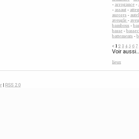
-
arrogance
-
-
assaut
-
atten
aurores
-
aute
aveugle
-
ave
bambous
-
ba
basse
-
bassec
battements
-
b
<
1
2
3
4
5
6
7
Voir aussi
lieux
r
|
RSS 2.0