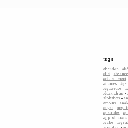
tags
abandon
-
abé
abri
-
absence
acharnement
affamés
-
âge
aiguiseuse
-
ai
alexandrins
-
alphabets
-
a
amours
-
anal
anges
-
angoi
apatrides
-
ap
approbations
arche
-
argent
armistice
-
ar