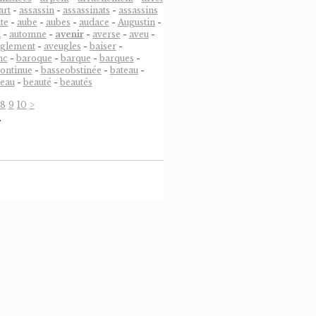
art
-
assassin
-
assassinats
-
assassins
te
-
aube
-
aubes
-
audace
-
Augustin
-
l
-
automne
-
avenir
-
averse
-
aveu
-
uglement
-
aveugles
-
baiser
-
nc
-
baroque
-
barque
-
barques
-
ontinue
-
basseobstinée
-
bateau
-
eau
-
beauté
-
beautés
8
9
10
>
…