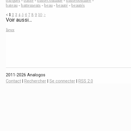
barques
-
basse
-
bassecontinue
-
basseobstinée
-
bateau
-
battements
-
beau
-
beauté
-
beautés
<
1
2
3
4
5
6
7
8
9
10
>
Voir aussi…
lieux
2011-2026 Analogos
Contact
|
Rechercher
|
Se connecter
|
RSS 2.0