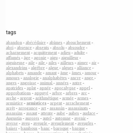
tags
abandon
-
abécédaire
-
abîmes
-
abouchement
-
abri
-
absence
-
absents
-
absolu
-
absoudre
-
acharnement
-
acquittement
-
adieu
-
adulte
-
affamés
-
âge
-
agonie
-
aigu
-
aiguilleur
-
aiguiseuse
-
aile
-
aile
-
ailes
-
ailleurs
-
aimer
-
air
-
alexandrins
-
algèbre
-
algue
-
algues
-
alliance
-
alphabets
-
amande
-
amant
-
âme
-
âmes
-
amour
-
amours
-
analogie
-
analphabètes
-
ancre
-
ange
-
anges
-
angoisse
-
animal
-
années
-
antre
-
apatrides
-
aplat
-
apnée
-
apocalypse
-
appel
-
approbations
-
appuyé
-
arbre
-
arbres
-
arc
-
arche
-
argent
-
arithmétique
-
armée
-
armes
-
armistice
-
armistices
-
arpent
-
arrachement
-
arrêt
-
arrogance
-
art
-
assassin
-
assassinats
-
assassins
-
assaut
-
attente
-
aube
-
aubes
-
audace
-
Augustin
-
aurores
-
autel
-
automne
-
avenir
-
averse
-
aveu
-
aveugle
-
aveuglement
-
aveugles
-
baiser
-
bambous
-
banc
-
baroque
-
barque
-