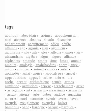
tags
abandon
-
abécédaire
-
abîmes
-
abouchement
-
abri
-
absence
-
absents
-
absolu
-
absoudre
-
acharnement
-
acquittement
-
adieu
-
adulte
-
affamés
-
âge
-
agonie
-
aigu
-
aiguilleur
-
aiguiseuse
-
aile
-
aile
-
ailes
-
ailleurs
-
aimer
-
air
-
alexandrins
-
algèbre
-
algue
-
algues
-
alliance
-
alphabets
-
amande
-
amant
-
âme
-
âmes
-
amour
-
amours
-
analogie
-
analphabètes
-
ancre
-
ange
-
anges
-
angoisse
-
animal
-
années
-
antre
-
apatrides
-
aplat
-
apnée
-
apocalypse
-
appel
-
approbations
-
appuyé
-
arbre
-
arbres
-
arc
-
arche
-
argent
-
arithmétique
-
armée
-
armes
-
armistice
-
armistices
-
arpent
-
arrachement
-
arrêt
-
arrogance
-
art
-
assassin
-
assassinats
-
assassins
-
assaut
-
attente
-
aube
-
aubes
-
audace
-
Augustin
-
aurores
-
autel
-
automne
-
avenir
-
averse
-
aveu
-
aveugle
-
aveuglement
-
aveugles
-
baiser
-
bambous
-
banc
-
baroque
-
barque
-
barques
-