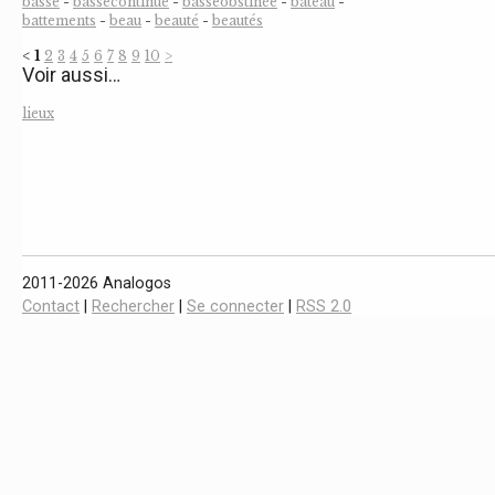
basse
-
bassecontinue
-
basseobstinée
-
bateau
-
battements
-
beau
-
beauté
-
beautés
<
1
2
3
4
5
6
7
8
9
10
>
Voir aussi…
lieux
2011-2026 Analogos
Contact
|
Rechercher
|
Se connecter
|
RSS 2.0