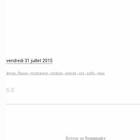
vendredi 31 juillet 2015
âmes
,
fleuve
,
montagne
,
ombres
,
pierres
,
rire
,
soifs
,
yeux
<
>
Retour au
Sommaire