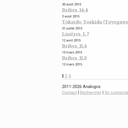
30 août 2015
Bribes 14.4
2 août 2015
Tokaïdo Yoshida (Toyogawa -
31 juillet 2015
Lisières L 7
12 avril 2015
Bribes 11.4
13 mars 2015
Bribes 11.3
12 mars 2015
1
2
3
2011-2026 Analogos
Contact
|
Rechercher
|
Se connecte