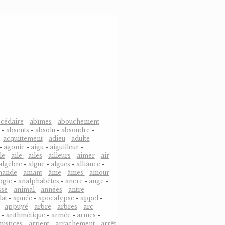
cédaire
-
abîmes
-
abouchement
-
-
absents
-
absolu
-
absoudre
-
-
acquittement
-
adieu
-
adulte
-
-
agonie
-
aigu
-
aiguilleur
-
le
-
aile
-
ailes
-
ailleurs
-
aimer
-
air
-
algèbre
-
algue
-
algues
-
alliance
-
mande
-
amant
-
âme
-
âmes
-
amour
-
ogie
-
analphabètes
-
ancre
-
ange
-
sse
-
animal
-
années
-
antre
-
lat
-
apnée
-
apocalypse
-
appel
-
-
appuyé
-
arbre
-
arbres
-
arc
-
-
arithmétique
-
armée
-
armes
-
mistices
-
arpent
-
arrachement
-
arrêt