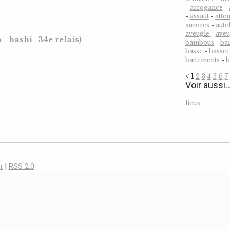
-
arrogance
-
-
assaut
-
atten
aurores
-
aute
aveugle
-
ave
 bashi -34e relais)
bambous
-
ba
basse
-
bassec
battements
-
b
<
1
2
3
4
5
6
7
Voir aussi
lieux
r
|
RSS 2.0