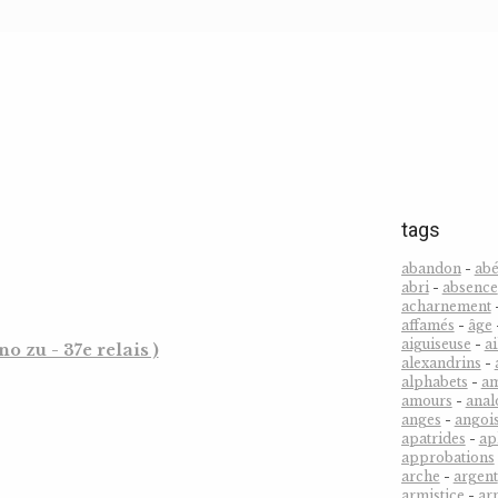
tags
abandon
-
abé
abri
-
absence
acharnement
affamés
-
âge
aiguiseuse
-
ai
 zu - 37e relais )
alexandrins
-
alphabets
-
a
amours
-
anal
anges
-
angoi
apatrides
-
ap
approbations
arche
-
argent
armistice
-
ar