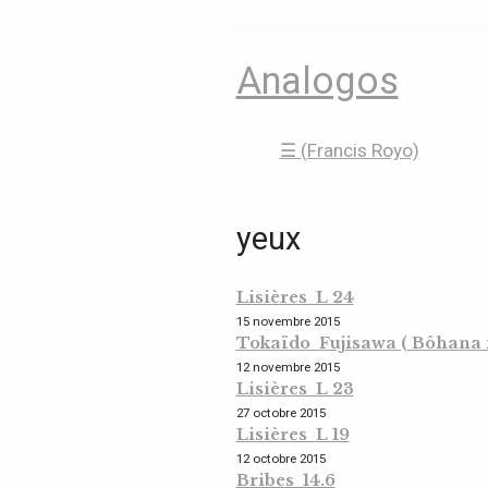
Analogos
☰ (Francis Royo)
yeux
Lisières L 24
15 novembre 2015
Tokaïdo Fujisawa ( Bôhana no
12 novembre 2015
Lisières L 23
27 octobre 2015
Lisières L 19
12 octobre 2015
Bribes 14.6