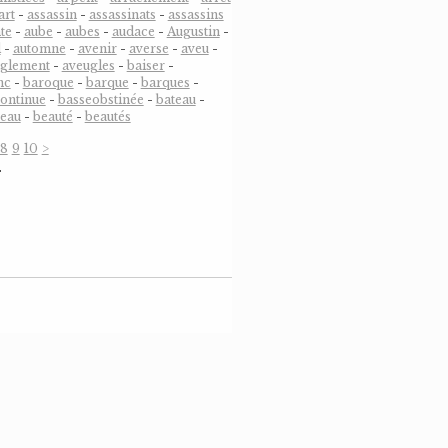
art
-
assassin
-
assassinats
-
assassins
te
-
aube
-
aubes
-
audace
-
Augustin
-
l
-
automne
-
avenir
-
averse
-
aveu
-
uglement
-
aveugles
-
baiser
-
nc
-
baroque
-
barque
-
barques
-
ontinue
-
basseobstinée
-
bateau
-
eau
-
beauté
-
beautés
8
9
10
>
…