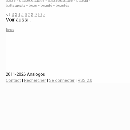
basse
-
bassecontinue
-
basseobstinée
-
bateau
-
battements
-
beau
-
beauté
-
beautés
<
1
2
3
4
5
6
7
8
9
10
>
Voir aussi…
lieux
2011-2026 Analogos
Contact
|
Rechercher
|
Se connecter
|
RSS 2.0