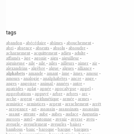
tags
abandon
-
abécédaire
-
abîmes
-
abouchement
-
abri
-
absence
-
absents
-
absolu
-
absoudre
-
acharnement
-
acquittement
-
adieu
-
adulte
-
affamés
-
âge
-
agonie
-
aigu
-
aiguilleur
-
aiguiseuse
-
aile
-
aile
-
ailes
-
ailleurs
-
aimer
-
air
-
alexandrins
-
algèbre
-
algue
-
algues
-
alliance
-
alphabets
-
amande
-
amant
-
âme
-
âmes
-
amour
-
amours
-
analogie
-
analphabètes
-
ancre
-
ange
-
anges
-
angoisse
-
animal
-
années
-
antre
-
apatrides
-
aplat
-
apnée
-
apocalypse
-
appel
-
approbations
-
appuyé
-
arbre
-
arbres
-
arc
-
arche
-
argent
-
arithmétique
-
armée
-
armes
-
armistice
-
armistices
-
arpent
-
arrachement
-
arrêt
-
arrogance
-
art
-
assassin
-
assassinats
-
assassins
-
assaut
-
attente
-
aube
-
aubes
-
audace
-
Augustin
-
aurores
-
autel
-
automne
-
avenir
-
averse
-
aveu
-
aveugle
-
aveuglement
-
aveugles
-
baiser
-
bambous
-
banc
-
baroque
-
barque
-
barques
-