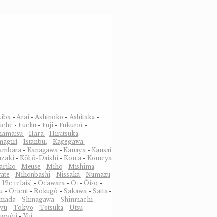
kiba
-
Arai
-
Ashinoko
-
Ashitaka
-
riche
-
Fuchû
-
Fuji
-
Fukuroï
-
amatsu
-
Hara
-
Hiratsuka
-
magiri
-
Istanbul
-
Kagegawa
-
ambara
-
Kanagawa
-
Kanaya
-
Kansai
zaki
-
Kõbõ-Daishi
-
Koma
-
Komeya
ariko
-
Meuse
-
Miho
-
Mishima
-
ate
-
Nihonbashi
-
Nissaka
-
Numazu
 12e relais)
-
Odawara
-
Oi
-
Ôiso
-
su
-
Orient
-
Rokugô
-
Sakawa
-
Satta
-
imada
-
Shinagawa
-
Shinmachi
-
yû
-
Tokyo
-
Totsuka
-
Utsu
-
ugyôji
-
Yui