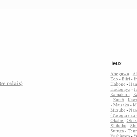
lieux
Abegawa
-
A
Edo
-
Ejiri
-
f
e relais)
Hakone
-
Ham
Hodogaya
-
I
Kamakura
-
K
-
Kantô
-
Kawa
-
Maisaka
-
M
Mitsuke
-
Naw
(Tasogare zu -
Okabe
-
Okit
Shikoku
-
Sh
Suruga
-
Tenr
Yoshiwara
-
Y