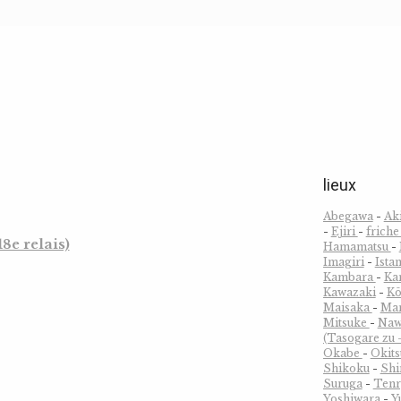
lieux
Abegawa
-
Ak
-
Ejiri
-
frich
8e relais)
Hamamatsu
-
Imagiri
-
Ista
Kambara
-
Ka
Kawazaki
-
Kõ
Maisaka
-
Ma
Mitsuke
-
Naw
(Tasogare zu -
Okabe
-
Okit
Shikoku
-
Sh
Suruga
-
Tenr
Yoshiwara
-
Y