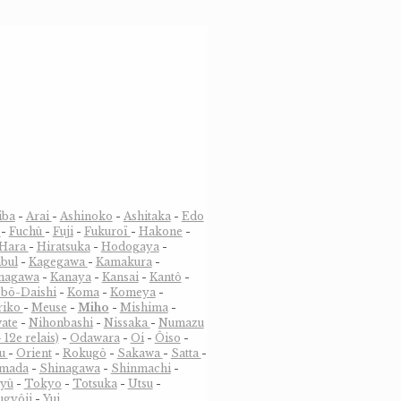
iba
-
Arai
-
Ashinoko
-
Ashitaka
-
Edo
e
-
Fuchû
-
Fuji
-
Fukuroï
-
Hakone
-
Hara
-
Hiratsuka
-
Hodogaya
-
nbul
-
Kagegawa
-
Kamakura
-
nagawa
-
Kanaya
-
Kansai
-
Kantô
-
bõ-Daishi
-
Koma
-
Komeya
-
riko
-
Meuse
-
Miho
-
Mishima
-
ate
-
Nihonbashi
-
Nissaka
-
Numazu
 12e relais)
-
Odawara
-
Oi
-
Ôiso
-
su
-
Orient
-
Rokugô
-
Sakawa
-
Satta
-
imada
-
Shinagawa
-
Shinmachi
-
yû
-
Tokyo
-
Totsuka
-
Utsu
-
ugyôji
-
Yui