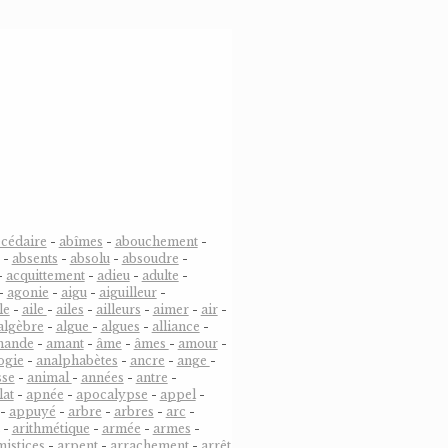
cédaire
-
abîmes
-
abouchement
-
-
absents
-
absolu
-
absoudre
-
-
acquittement
-
adieu
-
adulte
-
-
agonie
-
aigu
-
aiguilleur
-
le
-
aile
-
ailes
-
ailleurs
-
aimer
-
air
-
algèbre
-
algue
-
algues
-
alliance
-
mande
-
amant
-
âme
-
âmes
-
amour
-
ogie
-
analphabètes
-
ancre
-
ange
-
sse
-
animal
-
années
-
antre
-
lat
-
apnée
-
apocalypse
-
appel
-
-
appuyé
-
arbre
-
arbres
-
arc
-
-
arithmétique
-
armée
-
armes
-
mistices
-
arpent
-
arrachement
-
arrêt