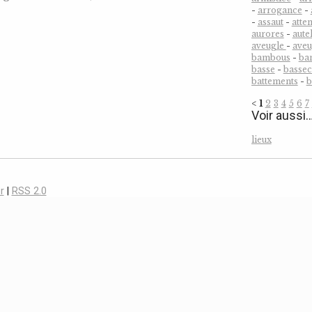
-
arrogance
-
-
assaut
-
atten
aurores
-
aute
aveugle
-
ave
bambous
-
ba
basse
-
bassec
battements
-
b
<
1
2
3
4
5
6
7
Voir aussi
lieux
r
|
RSS 2.0