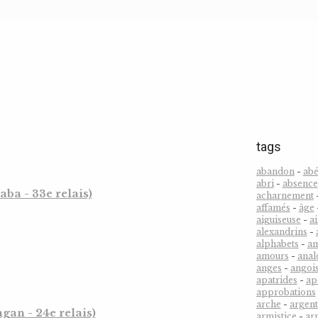
tags
abandon
-
abé
abri
-
absence
ba - 33e relais)
acharnement
affamés
-
âge
aiguiseuse
-
ai
alexandrins
-
alphabets
-
a
amours
-
anal
anges
-
angoi
apatrides
-
ap
approbations
arche
-
argent
an - 24e relais)
armistice
-
ar