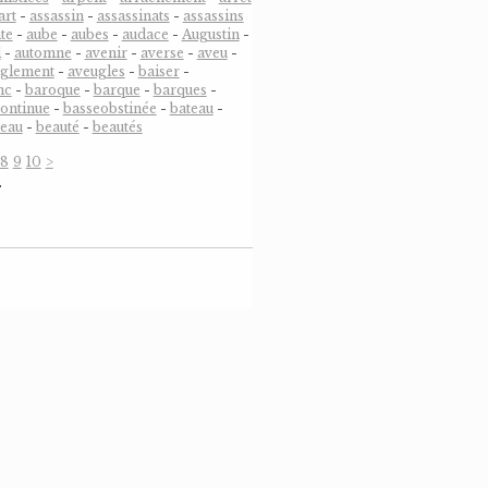
art
-
assassin
-
assassinats
-
assassins
te
-
aube
-
aubes
-
audace
-
Augustin
-
l
-
automne
-
avenir
-
averse
-
aveu
-
uglement
-
aveugles
-
baiser
-
nc
-
baroque
-
barque
-
barques
-
ontinue
-
basseobstinée
-
bateau
-
eau
-
beauté
-
beautés
8
9
10
>
…