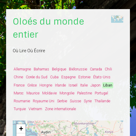
Oloés du monde
entier
Où Lire Où Écrire
Allemagne
Bahamas
Belgique
Biélorussie
Canada
Chili
Chine
Corée du Sud
Cuba
Espagne
Estonie
États-Unis
France
Grèce
Hongrie
Irlande
Israël
Italie
Japon
Liban
Maroc
Maurice
Moldavie
Mongolie
Palestine
Portugal
Roumanie
Royaume Uni
Serbie
Suisse
Syrie
Thaïlande
Turquie
Vietnam
Zone internationale
+