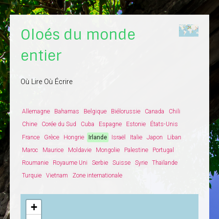
Oloés du monde
entier
Où Lire Où Écrire
Allemagne
Bahamas
Belgique
Biélorussie
Canada
Chili
Chine
Corée du Sud
Cuba
Espagne
Estonie
États-Unis
France
Grèce
Hongrie
Irlande
Israël
Italie
Japon
Liban
Maroc
Maurice
Moldavie
Mongolie
Palestine
Portugal
Roumanie
Royaume Uni
Serbie
Suisse
Syrie
Thaïlande
Turquie
Vietnam
Zone internationale
+