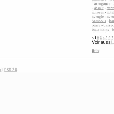
-
arrogance
-
-
assaut
-
atten
aurores
-
aute
aveugle
-
ave
bambous
-
ba
basse
-
bassec
battements
-
b
<
1
2
3
4
5
6
7
Voir aussi
lieux
r
|
RSS 2.0