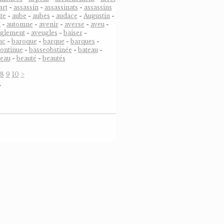
art
-
assassin
-
assassinats
-
assassins
te
-
aube
-
aubes
-
audace
-
Augustin
-
l
-
automne
-
avenir
-
averse
-
aveu
-
uglement
-
aveugles
-
baiser
-
nc
-
baroque
-
barque
-
barques
-
ontinue
-
basseobstinée
-
bateau
-
eau
-
beauté
-
beautés
8
9
10
>
…