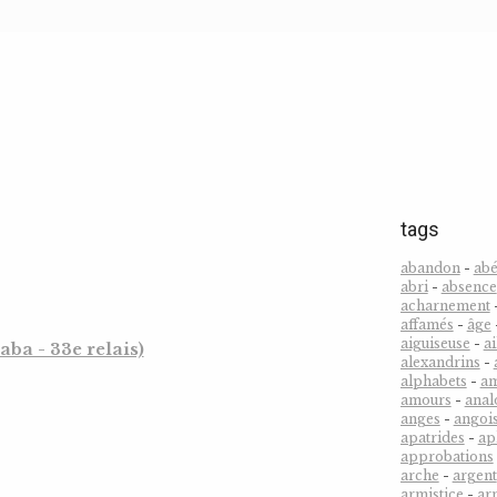
tags
abandon
-
abé
abri
-
absence
acharnement
affamés
-
âge
aiguiseuse
-
ai
ba - 33e relais)
alexandrins
-
alphabets
-
a
amours
-
anal
anges
-
angoi
apatrides
-
ap
approbations
arche
-
argent
armistice
-
ar