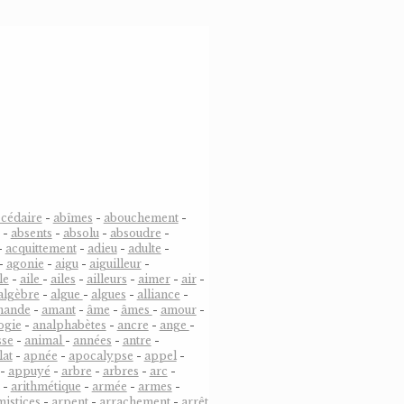
cédaire
-
abîmes
-
abouchement
-
-
absents
-
absolu
-
absoudre
-
-
acquittement
-
adieu
-
adulte
-
-
agonie
-
aigu
-
aiguilleur
-
le
-
aile
-
ailes
-
ailleurs
-
aimer
-
air
-
algèbre
-
algue
-
algues
-
alliance
-
mande
-
amant
-
âme
-
âmes
-
amour
-
ogie
-
analphabètes
-
ancre
-
ange
-
sse
-
animal
-
années
-
antre
-
lat
-
apnée
-
apocalypse
-
appel
-
-
appuyé
-
arbre
-
arbres
-
arc
-
-
arithmétique
-
armée
-
armes
-
mistices
-
arpent
-
arrachement
-
arrêt