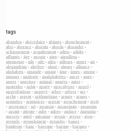
tags
abandon
-
abécédaire
-
abîmes
-
abouchement
-
abri
-
absence
-
absents
-
absolu
-
absoudre
-
acharnement
-
acquittement
-
adieu
-
adulte
-
affamés
-
âge
-
agonie
-
aigu
-
aiguilleur
-
aiguiseuse
-
aile
-
aile
-
ailes
-
ailleurs
-
aimer
-
air
-
alexandrins
-
algèbre
-
algue
-
algues
-
alliance
-
alphabets
-
amande
-
amant
-
âme
-
âmes
-
amour
-
amours
-
analogie
-
analphabètes
-
ancre
-
ange
-
anges
-
angoisse
-
animal
-
années
-
antre
-
apatrides
-
aplat
-
apnée
-
apocalypse
-
appel
-
approbations
-
appuyé
-
arbre
-
arbres
-
arc
-
arche
-
argent
-
arithmétique
-
armée
-
armes
-
armistice
-
armistices
-
arpent
-
arrachement
-
arrêt
-
arrogance
-
art
-
assassin
-
assassinats
-
assassins
-
assaut
-
attente
-
aube
-
aubes
-
audace
-
Augustin
-
aurores
-
autel
-
automne
-
avenir
-
averse
-
aveu
-
aveugle
-
aveuglement
-
aveugles
-
baiser
-
bambous
-
banc
-
baroque
-
barque
-
barques
-