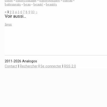
basse
-
bassecontinue
-
basseobstinée
-
bateau
-
battements
-
beau
-
beauté
-
beautés
<
1
2
3
4
5
6
7
8
9
10
>
Voir aussi…
lieux
2011-2026 Analogos
Contact
|
Rechercher
|
Se connecter
|
RSS 2.0