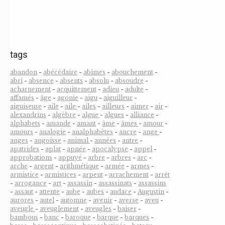
tags
abandon
-
abécédaire
-
abîmes
-
abouchement
-
abri
-
absence
-
absents
-
absolu
-
absoudre
-
acharnement
-
acquittement
-
adieu
-
adulte
-
affamés
-
âge
-
agonie
-
aigu
-
aiguilleur
-
aiguiseuse
-
aile
-
aile
-
ailes
-
ailleurs
-
aimer
-
air
-
alexandrins
-
algèbre
-
algue
-
algues
-
alliance
-
alphabets
-
amande
-
amant
-
âme
-
âmes
-
amour
-
amours
-
analogie
-
analphabètes
-
ancre
-
ange
-
anges
-
angoisse
-
animal
-
années
-
antre
-
apatrides
-
aplat
-
apnée
-
apocalypse
-
appel
-
approbations
-
appuyé
-
arbre
-
arbres
-
arc
-
arche
-
argent
-
arithmétique
-
armée
-
armes
-
armistice
-
armistices
-
arpent
-
arrachement
-
arrêt
-
arrogance
-
art
-
assassin
-
assassinats
-
assassins
-
assaut
-
attente
-
aube
-
aubes
-
audace
-
Augustin
-
aurores
-
autel
-
automne
-
avenir
-
averse
-
aveu
-
aveugle
-
aveuglement
-
aveugles
-
baiser
-
bambous
-
banc
-
baroque
-
barque
-
barques
-