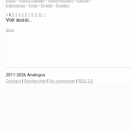
basse
-
bassecontinue
-
basseobstinée
-
bateau
-
battements
-
beau
-
beauté
-
beautés
<
1
2
3
4
5
6
7
8
9
10
>
Voir aussi…
lieux
2011-2026 Analogos
Contact
|
Rechercher
|
Se connecter
|
RSS 2.0