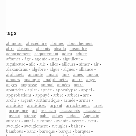
tags
abandon
-
abécédaire
-
abîmes
-
abouchement
-
abri
-
absence
-
absents
-
absolu
-
absoudre
-
acharnement
-
acquittement
-
adieu
-
adulte
-
affamés
-
âge
-
agonie
-
aigu
-
aiguilleur
-
aiguiseuse
-
aile
-
aile
-
ailes
-
ailleurs
-
aimer
-
air
-
alexandrins
-
algèbre
-
algue
-
algues
-
alliance
-
alphabets
-
amande
-
amant
-
âme
-
âmes
-
amour
-
amours
-
analogie
-
analphabètes
-
ancre
-
ange
-
anges
-
angoisse
-
animal
-
années
-
antre
-
apatrides
-
aplat
-
apnée
-
apocalypse
-
appel
-
approbations
-
appuyé
-
arbre
-
arbres
-
arc
-
arche
-
argent
-
arithmétique
-
armée
-
armes
-
armistice
-
armistices
-
arpent
-
arrachement
-
arrêt
-
arrogance
-
art
-
assassin
-
assassinats
-
assassins
-
assaut
-
attente
-
aube
-
aubes
-
audace
-
Augustin
-
aurores
-
autel
-
automne
-
avenir
-
averse
-
aveu
-
aveugle
-
aveuglement
-
aveugles
-
baiser
-
bambous
-
banc
-
baroque
-
barque
-
barques
-