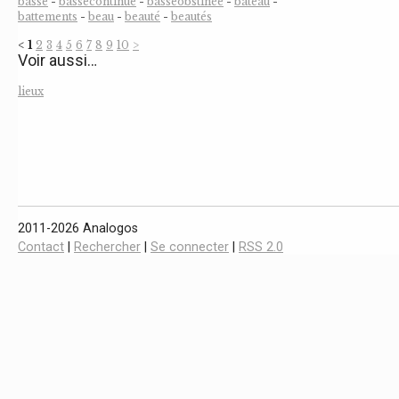
basse
-
bassecontinue
-
basseobstinée
-
bateau
-
battements
-
beau
-
beauté
-
beautés
<
1
2
3
4
5
6
7
8
9
10
>
Voir aussi…
lieux
2011-2026 Analogos
Contact
|
Rechercher
|
Se connecter
|
RSS 2.0