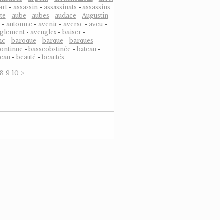
art
-
assassin
-
assassinats
-
assassins
te
-
aube
-
aubes
-
audace
-
Augustin
-
l
-
automne
-
avenir
-
averse
-
aveu
-
uglement
-
aveugles
-
baiser
-
nc
-
baroque
-
barque
-
barques
-
ontinue
-
basseobstinée
-
bateau
-
eau
-
beauté
-
beautés
8
9
10
>
…