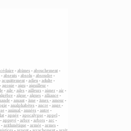
cédaire
-
abîmes
-
abouchement
-
-
absents
-
absolu
-
absoudre
-
-
acquittement
-
adieu
-
adulte
-
-
agonie
-
aigu
-
aiguilleur
-
le
-
aile
-
ailes
-
ailleurs
-
aimer
-
air
-
algèbre
-
algue
-
algues
-
alliance
-
mande
-
amant
-
âme
-
âmes
-
amour
-
ogie
-
analphabètes
-
ancre
-
ange
-
sse
-
animal
-
années
-
antre
-
lat
-
apnée
-
apocalypse
-
appel
-
-
appuyé
-
arbre
-
arbres
-
arc
-
-
arithmétique
-
armée
-
armes
-
mistices
-
arpent
-
arrachement
-
arrêt