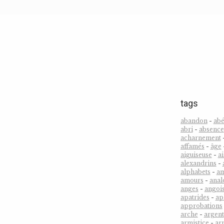
tags
abandon
-
abé
abri
-
absence
acharnement
affamés
-
âge
aiguiseuse
-
ai
alexandrins
-
alphabets
-
a
amours
-
anal
anges
-
angoi
apatrides
-
ap
approbations
arche
-
argent
armistice
-
ar