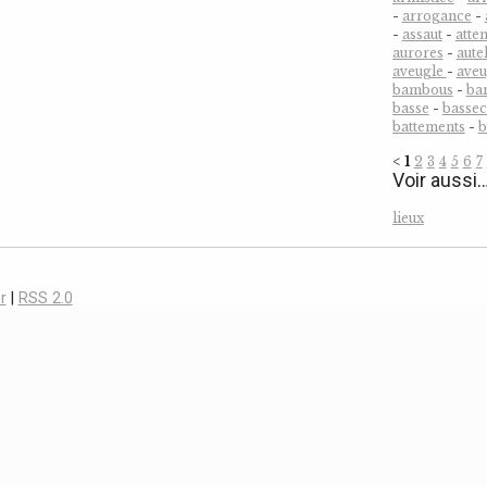
-
arrogance
-
-
assaut
-
atten
aurores
-
aute
aveugle
-
ave
bambous
-
ba
basse
-
bassec
battements
-
b
<
1
2
3
4
5
6
7
Voir aussi
lieux
r
|
RSS 2.0