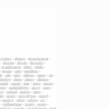
cédaire
-
abîmes
-
abouchement
-
-
absents
-
absolu
-
absoudre
-
-
acquittement
-
adieu
-
adulte
-
-
agonie
-
aigu
-
aiguilleur
-
le
-
aile
-
ailes
-
ailleurs
-
aimer
-
air
-
algèbre
-
algue
-
algues
-
alliance
-
mande
-
amant
-
âme
-
âmes
-
amour
-
ogie
-
analphabètes
-
ancre
-
ange
-
sse
-
animal
-
années
-
antre
-
lat
-
apnée
-
apocalypse
-
appel
-
-
appuyé
-
arbre
-
arbres
-
arc
-
-
arithmétique
-
armée
-
armes
-
mistices
-
arpent
-
arrachement
-
arrêt