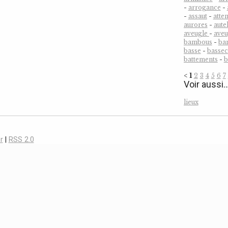
-
arrogance
-
-
assaut
-
atten
aurores
-
aute
aveugle
-
ave
bambous
-
ba
basse
-
bassec
battements
-
b
<
1
2
3
4
5
6
7
Voir aussi
lieux
r
|
RSS 2.0