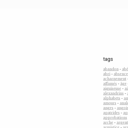
tags
abandon
-
abé
abri
-
absence
acharnement
affamés
-
âge
aiguiseuse
-
ai
alexandrins
-
alphabets
-
a
amours
-
anal
anges
-
angoi
apatrides
-
ap
approbations
arche
-
argent
armistice
-
ar