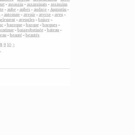
art
-
assassin
-
assassinats
-
assassins
te
-
aube
-
aubes
-
audace
-
Augustin
-
l
-
automne
-
avenir
-
averse
-
aveu
-
uglement
-
aveugles
-
baiser
-
nc
-
baroque
-
barque
-
barques
-
ontinue
-
basseobstinée
-
bateau
-
eau
-
beauté
-
beautés
8
9
10
>
…