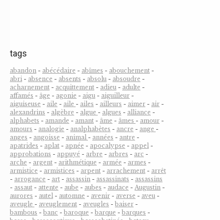
tags
abandon
-
abécédaire
-
abîmes
-
abouchement
-
abri
-
absence
-
absents
-
absolu
-
absoudre
-
acharnement
-
acquittement
-
adieu
-
adulte
-
affamés
-
âge
-
agonie
-
aigu
-
aiguilleur
-
aiguiseuse
-
aile
-
aile
-
ailes
-
ailleurs
-
aimer
-
air
-
alexandrins
-
algèbre
-
algue
-
algues
-
alliance
-
alphabets
-
amande
-
amant
-
âme
-
âmes
-
amour
-
amours
-
analogie
-
analphabètes
-
ancre
-
ange
-
anges
-
angoisse
-
animal
-
années
-
antre
-
apatrides
-
aplat
-
apnée
-
apocalypse
-
appel
-
approbations
-
appuyé
-
arbre
-
arbres
-
arc
-
arche
-
argent
-
arithmétique
-
armée
-
armes
-
armistice
-
armistices
-
arpent
-
arrachement
-
arrêt
-
arrogance
-
art
-
assassin
-
assassinats
-
assassins
-
assaut
-
attente
-
aube
-
aubes
-
audace
-
Augustin
-
aurores
-
autel
-
automne
-
avenir
-
averse
-
aveu
-
aveugle
-
aveuglement
-
aveugles
-
baiser
-
bambous
-
banc
-
baroque
-
barque
-
barques
-