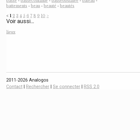
basse
-
bassecontinue
-
basseobstinée
-
bateau
-
battements
-
beau
-
beauté
-
beautés
<
1
2
3
4
5
6
7
8
9
10
>
Voir aussi…
lieux
2011-2026 Analogos
Contact
|
Rechercher
|
Se connecter
|
RSS 2.0