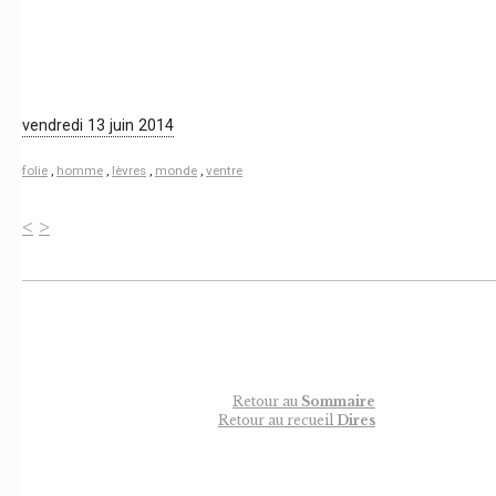
vendredi 13 juin 2014
folie
,
homme
,
lèvres
,
monde
,
ventre
<
>
Retour au
Sommaire
Retour au recueil
Dires