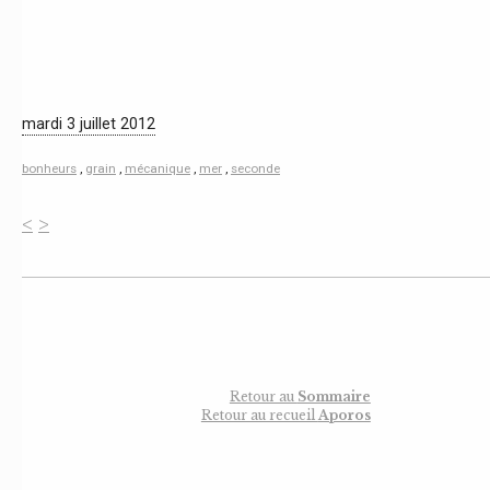
mardi 3 juillet 2012
bonheurs
,
grain
,
mécanique
,
mer
,
seconde
<
>
Retour au
Sommaire
Retour au recueil
Aporos