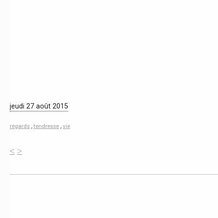
jeudi 27 août 2015
regards
,
tendresse
,
vie
<
>