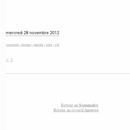
mercredi 28 novembre 2012
courage
,
oiseau
,
parole
,
vent
,
vol
<
>
Retour au
Sommaire
Retour au recueil
Aporos