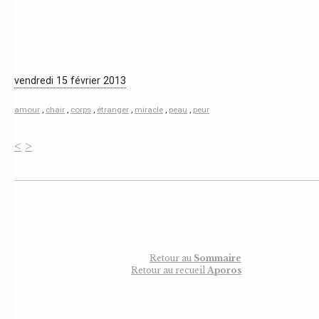
vendredi 15 février 2013
amour
,
chair
,
corps
,
étranger
,
miracle
,
peau
,
peur
<
>
Retour au
Sommaire
Retour au recueil
Aporos