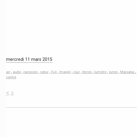
mercredi 11 mars 2015
air
,
aube
,
caresses
,
cœur
,
Fuji
,
Imagiri
,
jour
,
lèvres
,
lumière
,
lunes
,
Maisaka
,
ventre
<
>