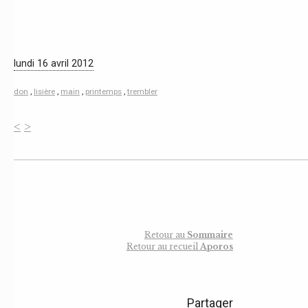
lundi 16 avril 2012
don
,
lisière
,
main
,
printemps
,
trembler
<
>
Retour au
Sommaire
Retour au recueil
Aporos
Partager