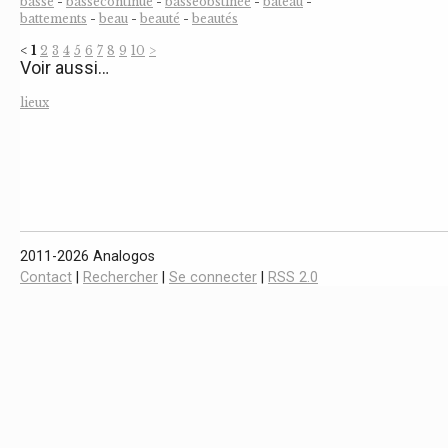
basse
-
bassecontinue
-
basseobstinée
-
bateau
-
battements
-
beau
-
beauté
-
beautés
<
1
2
3
4
5
6
7
8
9
10
>
Voir aussi…
lieux
2011-2026 Analogos
Contact
|
Rechercher
|
Se connecter
|
RSS 2.0