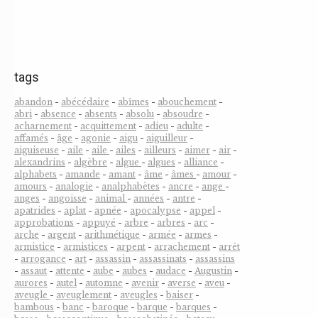
tags
abandon
-
abécédaire
-
abîmes
-
abouchement
-
abri
-
absence
-
absents
-
absolu
-
absoudre
-
acharnement
-
acquittement
-
adieu
-
adulte
-
affamés
-
âge
-
agonie
-
aigu
-
aiguilleur
-
aiguiseuse
-
aile
-
aile
-
ailes
-
ailleurs
-
aimer
-
air
-
alexandrins
-
algèbre
-
algue
-
algues
-
alliance
-
alphabets
-
amande
-
amant
-
âme
-
âmes
-
amour
-
amours
-
analogie
-
analphabètes
-
ancre
-
ange
-
anges
-
angoisse
-
animal
-
années
-
antre
-
apatrides
-
aplat
-
apnée
-
apocalypse
-
appel
-
approbations
-
appuyé
-
arbre
-
arbres
-
arc
-
arche
-
argent
-
arithmétique
-
armée
-
armes
-
armistice
-
armistices
-
arpent
-
arrachement
-
arrêt
-
arrogance
-
art
-
assassin
-
assassinats
-
assassins
-
assaut
-
attente
-
aube
-
aubes
-
audace
-
Augustin
-
aurores
-
autel
-
automne
-
avenir
-
averse
-
aveu
-
aveugle
-
aveuglement
-
aveugles
-
baiser
-
bambous
-
banc
-
baroque
-
barque
-
barques
-