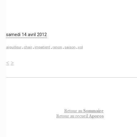
samedi 14 avril 2012
aiguilleur
,
chair
,
impatient
,
renon
,
saison
,
vol
<
>
Retour au
Sommaire
Retour au recueil
Aporos